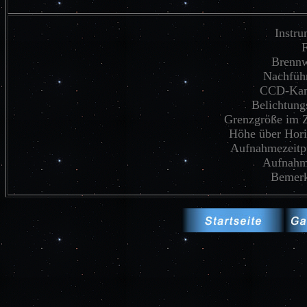
Instru
F
Brennw
Nachfüh
CCD-Kam
Belichtungs
Grenzgröße im Z
Höhe über Hori
Aufnahmezeitp
Aufnahm
Bemer