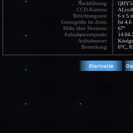
Nachführung:
QHY5/O
CC
D-Kamera:
ALccd
Belichtungszeit:
6 x 5 
Grenzgröße im Zenit:
fst 4,6
Höhe über Horizont:
67°
Aufnahmezeitpunkt:
14.04.
Aufnahmeort:
Königs
Bemerkung:
6°C, 8